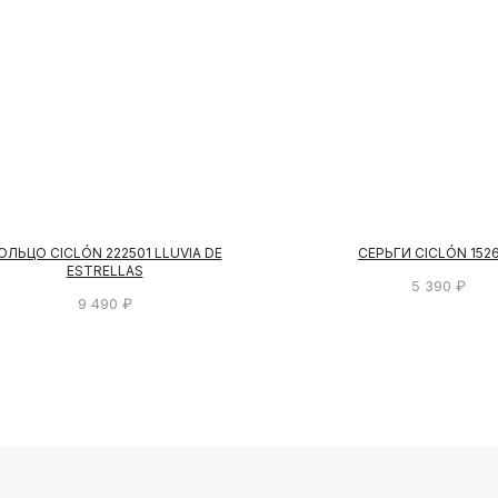
ОЛЬЦО CICLÓN 222501 LLUVIA DE
СЕРЬГИ CICLÓN 152
ESTRELLAS
5 390
₽
9 490
₽