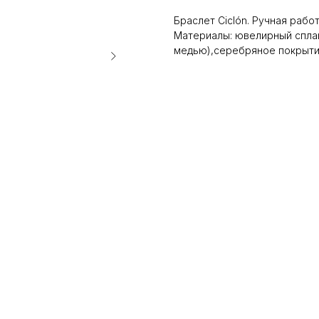
Браслет Ciclón. Ручная рабо
Материалы: ювелирный сплав
медью),серебряное покрытие