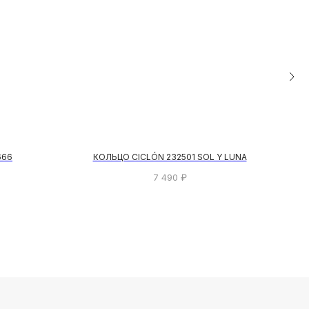
666
КОЛЬЦО CICLÓN 232501 SOL Y LUNA
7 490
₽