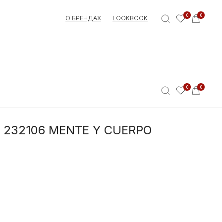
0
0
О БРЕНДАХ
LOOKBOOK
0
0
 232106 MENTE Y CUERPO