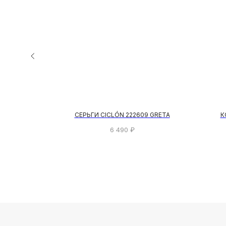
ÜNIQUE
СЕРЬГИ CICLÓN 222609 GRETA
К
6 490
₽