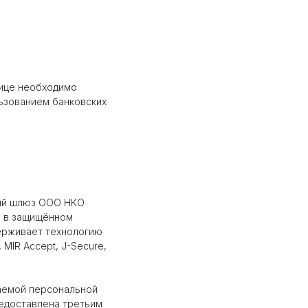
нице необходимо
ьзованием банковских
ный шлюз ООО НКО
я в защищённом
ерживает технологию
 MIR Accept, J-Secure,
аемой персональной
едоставлена третьим