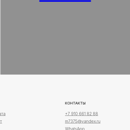
КОНТАКТЫ
ата
+7 910 661 82 88
т
m7375@yandex.ru
WhatsApp