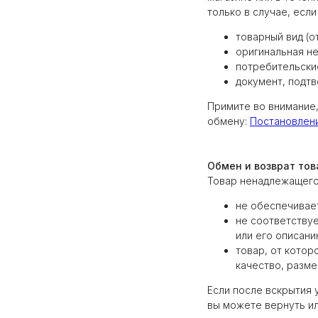
только в случае, если
товарный вид (о
оригинальная н
потребительски
документ, подтв
Примите во внимание,
обмену:
Постановление
Обмен и возврат то
Товар ненадлежащего 
не обеспечивае
не соответству
или его описан
товар, от котор
качество, разме
Если после вскрытия 
вы можете вернуть ил