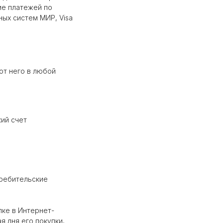
ие платежей по
ых систем МИР, Visa
от него в любой
ий счет
требительские
пке в Интернет-
я дня его покупки,