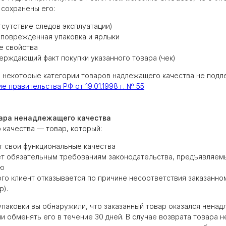
 сохранены его:
тсутствие следов эксплуатации)
еповрежденная упаковка и ярлыки
е свойства
ерждающий факт покупки указанного товара (чек)
 некоторые категории товаров надлежащего качества не подл
 правительства РФ от 19.01.1998 г. № 55
вара ненадлежащего качества
качества — товар, который:
т свои функциональные качества
ет обязательным требованиям законодательства, предъявляемы
ию
ого клиент отказывается по причине несоответствия заказанном
р).
упаковки вы обнаружили, что заказанный товар оказался ненад
и обменять его в течение 30 дней. В случае возврата товара