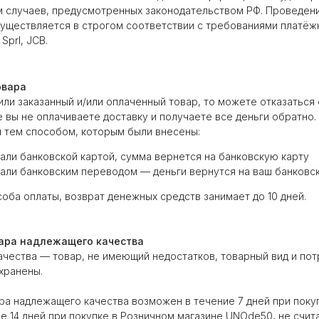
м случаев, предусмотренных законодательством РФ. Проведен
уществляется в строгом соответствии с требованиями платёжн
 Sprl, JCB.
овара
или заказанный и/или оплаченный товар, то можете отказаться 
е вы не оплачиваете доставку и получаете все деньги обратно.
 тем способом, которым были внесены:
али банковской картой, сумма вернется на банковскую карту
али банковским переводом — деньги вернутся на ваш банковск
соба оплаты, возврат денежных средств занимает до 10 дней.
вара надлежащего качества
чества — товар, не имеющий недостатков, товарный вид и по
хранены.
ра надлежащего качества возможен в течение 7 дней при поку
е 14 дней при покупке в Розничном магазине UNOde50, не счита