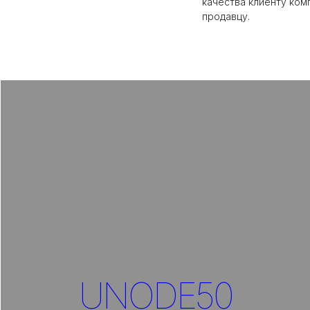
качества клиенту ком
продавцу.
UNODE50
Перейти в раздел