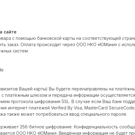
а сайте
овара с помощью банковской карты на соответствующей стра
ить заказ. Оплата происходит через ООО НКО «ЮМани» с испол
ёжных систем:
de
еквизитов Вашей карты) Вы будете перенаправлены на платёж
 с платёжным шлюзом и передача информации осуществляетс
нием протокола шифрования SSL. В случае если Ваш банк подд
я интернет-платежей Verified By Visa, MasterCard SecureCode,
жа также может потребоваться ввод специального пароля.
ерживает 256-битное шифрование. Конфиденциальность сообщ
вается ООО НКО «ЮМани». Введённая информация не будет пр