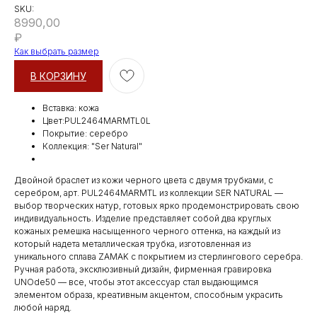
SKU:
8990,00
₽
Как выбрать размер
В КОРЗИНУ
Вставка: кожа
Цвет:PUL2464MARMTL0L
Покрытие: серебро
Коллекция: "Ser Natural"
Двойной браслет из кожи черного цвета с двумя трубками, с
серебром, арт. PUL2464MARMTL из коллекции SER NATURAL —
выбор творческих натур, готовых ярко продемонстрировать свою
индивидуальность. Изделие представляет собой два круглых
кожаных ремешка насыщенного черного оттенка, на каждый из
который надета металлическая трубка, изготовленная из
уникального сплава ZAMAK с покрытием из стерлингового серебра.
Ручная работа, эксклюзивный дизайн, фирменная гравировка
UNOde50 — все, чтобы этот аксессуар стал выдающимся
элементом образа, креативным акцентом, способным украсить
любой наряд.