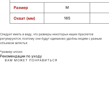
Следует иметь в виду, что размеры некоторых наших браслетов
регулируются, поэтому они будут одинаково удобны людям с разным
объемом запястья.
*размер unisex
Рекомендации по уходу
ВАМ МОЖЕТ ПОНРАВИТЬСЯ
Е
E,
М
ЙН
OSA,
Е
М
М