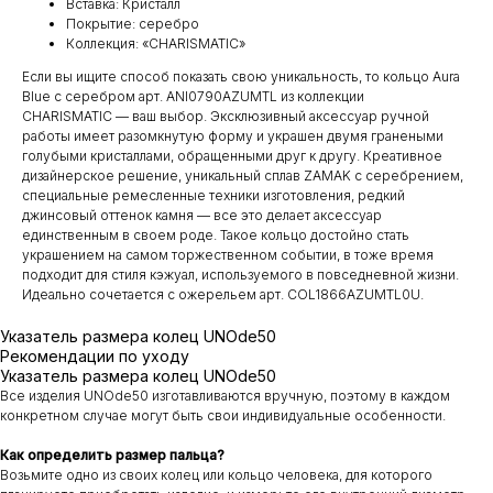
Вставка: Кристалл
Покрытие: серебро
Коллекция: «CHARISMATIC»
Если вы ищите способ показать свою уникальность, то кольцо Aura
Blue с серебром арт. ANI0790AZUMTL из коллекции
CHARISMATIC — ваш выбор. Эксклюзивный аксессуар ручной
работы имеет разомкнутую форму и украшен двумя гранеными
голубыми кристаллами, обращенными друг к другу. Креативное
дизайнерское решение, уникальный сплав ZAMAK с серебрением,
специальные ремесленные техники изготовления, редкий
джинсовый оттенок камня — все это делает аксессуар
единственным в своем роде. Такое кольцо достойно стать
украшением на самом торжественном событии, в тоже время
подходит для стиля кэжуал, используемого в повседневной жизни.
Идеально сочетается с ожерельем арт. COL1866AZUMTL0U.
Указатель размера колец UNOde50
Рекомендации по уходу
Указатель размера колец UNOde50
Все изделия UNOde50 изготавливаются вручную, поэтому в каждом
конкретном случае могут быть свои индивидуальные особенности.
Как определить размер пальца?
Возьмите одно из своих колец или кольцо человека, для которого